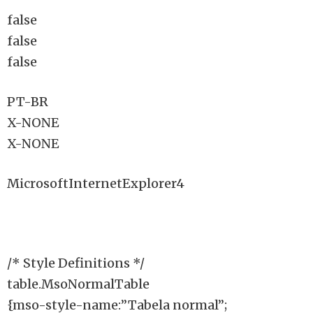
false
false
false
PT-BR
X-NONE
X-NONE
MicrosoftInternetExplorer4
/* Style Definitions */
table.MsoNormalTable
{mso-style-name:”Tabela normal”;