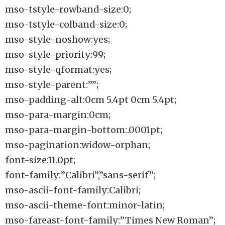
mso-tstyle-rowband-size:0;
mso-tstyle-colband-size:0;
mso-style-noshow:yes;
mso-style-priority:99;
mso-style-qformat:yes;
mso-style-parent:””;
mso-padding-alt:0cm 5.4pt 0cm 5.4pt;
mso-para-margin:0cm;
mso-para-margin-bottom:.0001pt;
mso-pagination:widow-orphan;
font-size:11.0pt;
font-family:”Calibri”,”sans-serif”;
mso-ascii-font-family:Calibri;
mso-ascii-theme-font:minor-latin;
mso-fareast-font-family:”Times New Roman”;