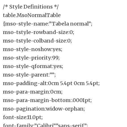
/* Style Definitions */
table.MsoNormalTable
{mso-style-name:”Tabela normal”;
mso-tstyle-rowband-size:0;
mso-tstyle-colband-size:0;
mso-style-noshow:yes;
mso-style-priority:99;
mso-style-qformat:yes;
mso-style-parent:””;
mso-padding-alt:0cm 5.4pt 0cm 5.4pt;
mso-para-margin:0cm;
mso-para-margin-bottom:.0001pt;
mso-pagination:widow-orphan;
font-size:11.0pt;
font-family:”Calibri”,”sans-serif”;