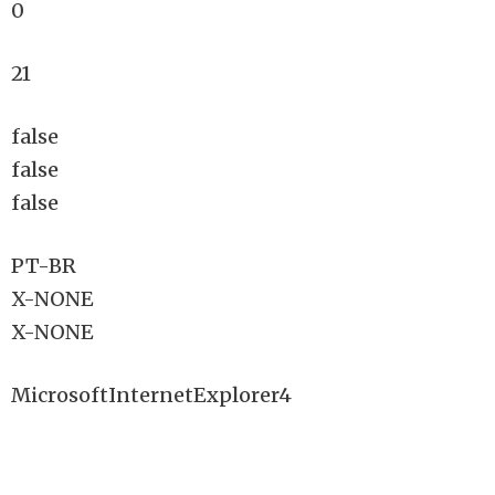
0
21
false
false
false
PT-BR
X-NONE
X-NONE
MicrosoftInternetExplorer4