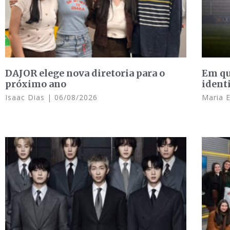
DAJOR elege nova diretoria para o
Em qu
próximo ano
ident
Isaac Dias
06/08/2026
Maria 