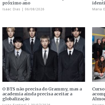
próximo ano
ident
Isaac Dias
06/08/2026
Maria 
O BTS não precisa do Grammy, mas a
Curso
academia ainda precisa aceitar a
acomp
globalização
Almo
Luiza Fantinel
30/07/2026
Aryan