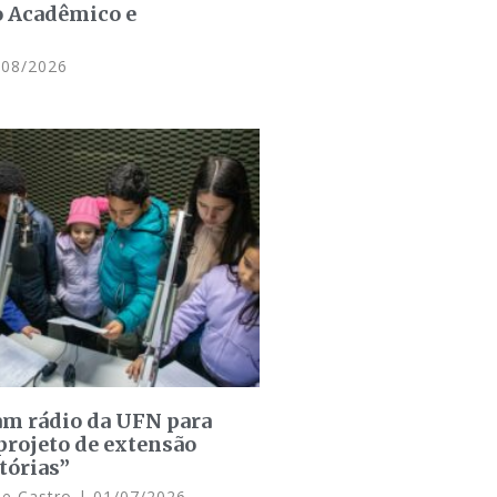
o Acadêmico e
08/2026
am rádio da UFN para
projeto de extensão
tórias”
de Castro
01/07/2026