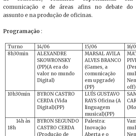
comunicação e de áreas afins no debate do
assunto e na produção de oficinas.
Programação
:
Turno
14/06
15/06
16/
8h30min
ALEXANDRE
MARSAL AVILA
MA
SKOWRONSKY
ALVES BRANCO
PIV
(PP)(A era do
(Games, a
(Pe
valor no mundo
comunicação
mul
Digital)
em upgrade)
Nem
(PP)
off)
10h30min
BYRON CASTRO
LUÍS GUSTAVO
SA
CERDA (Vida
RAYS Oficina (A
CA
Digital)(PP)
linguagem
(Mo
musical)(PP)
14h às
BYRON SEGUNDO
Palestra:
Vam
18h
CASTRO CERDA
Inovação
mul
(Produção de
Aberta e o
Nem