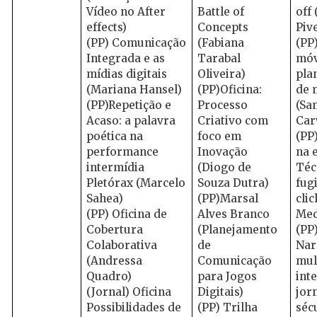
Vídeo no After
Battle of
off
effects)
Concepts
Piv
(PP) Comunicação
(Fabiana
(PP
Integrada e as
Tarabal
móv
mídias digitais
Oliveira)
pla
(Mariana Hansel)
(PP)Oficina:
de 
(PP)Repetição e
Processo
(Sa
Acaso: a palavra
Criativo com
Car
poética na
foco em
(PP
performance
Inovação
na e
intermídia
(Diogo de
Téc
Pletórax (Marcelo
Souza Dutra)
fug
Sahea)
(PP)Marsal
clic
(PP) Oficina de
Alves Branco
Med
Cobertura
(Planejamento
(PP
Colaborativa
de
Nar
(Andressa
Comunicação
mul
Quadro)
para Jogos
int
(Jornal) Oficina
Digitais)
jor
Possibilidades de
(PP) Trilha
sécu