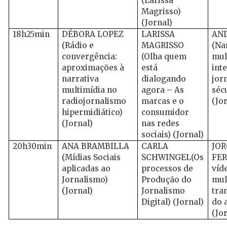
(Larissa
Magrisso)
(Jornal)
18h25min
DÉBORA LOPEZ
LARISSA
AN
(Rádio e
MAGRISSO
(Na
convergência:
(Olha quem
mul
aproximações à
está
int
narrativa
dialogando
jor
multimídia no
agora – As
séc
radiojornalismo
marcas e o
(Jo
hipermidiático)
consumidor
(Jornal)
nas redes
sociais) (Jornal)
20h30min
ANA BRAMBILLA
CARLA
JOR
(Mídias Sociais
SCHWINGEL(Os
FER
aplicadas ao
processos de
víd
Jornalismo)
Produção do
mul
(Jornal)
Jornalismo
tra
Digital) (Jornal)
do 
(Jo