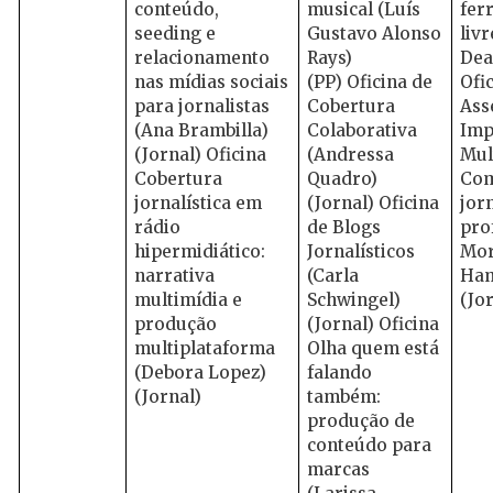
conteúdo,
musical (Luís
fer
seeding e
Gustavo Alonso
liv
relacionamento
Rays)
Dea
nas mídias sociais
(PP) Oficina de
Ofi
para jornalistas
Cobertura
Ass
(Ana Brambilla)
Colaborativa
Imp
(Jornal) Oficina
(Andressa
Mul
Cobertura
Quadro)
Com
jornalística em
(Jornal) Oficina
jorn
rádio
de Blogs
pro
hipermidiático:
Jornalísticos
Mo
narrativa
(Carla
Ham
multimídia e
Schwingel)
(Jo
produção
(Jornal) Oficina
multiplataforma
Olha quem está
(Debora Lopez)
falando
(Jornal)
também:
produção de
conteúdo para
marcas