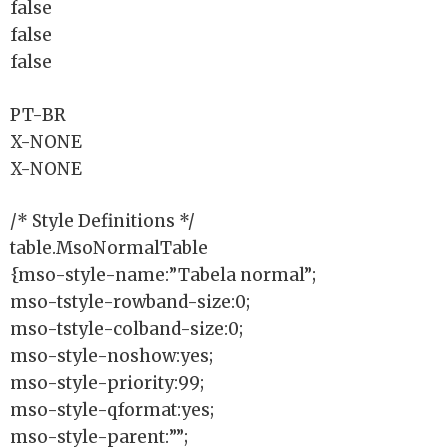
false
false
false
PT-BR
X-NONE
X-NONE
/* Style Definitions */
table.MsoNormalTable
{mso-style-name:”Tabela normal”;
mso-tstyle-rowband-size:0;
mso-tstyle-colband-size:0;
mso-style-noshow:yes;
mso-style-priority:99;
mso-style-qformat:yes;
mso-style-parent:””;