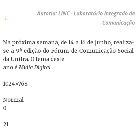
Autoria: LINC - Laboratório Integrado de
Comunicação
Na próxima semana, de 14 a 16 de junho, realiza-
se a 9ª edição do Fórum de Comunicação Social
da Unifra. O tema deste
ano é
Mídia Digital
.
1024×768
Normal
0
21