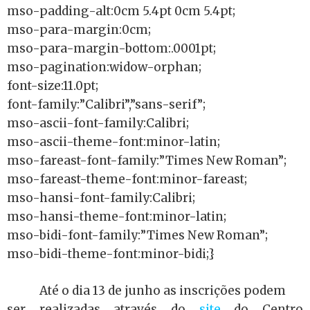
mso-padding-alt:0cm 5.4pt 0cm 5.4pt;
mso-para-margin:0cm;
mso-para-margin-bottom:.0001pt;
mso-pagination:widow-orphan;
font-size:11.0pt;
font-family:”Calibri”,”sans-serif”;
mso-ascii-font-family:Calibri;
mso-ascii-theme-font:minor-latin;
mso-fareast-font-family:”Times New Roman”;
mso-fareast-theme-font:minor-fareast;
mso-hansi-font-family:Calibri;
mso-hansi-theme-font:minor-latin;
mso-bidi-font-family:”Times New Roman”;
mso-bidi-theme-font:minor-bidi;}
Até o dia 13 de junho as inscrições podem
ser realizadas através do
site
do Centro