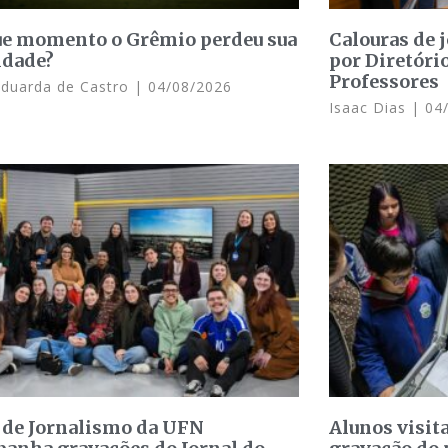
e momento o Grêmio perdeu sua
Calouras de 
idade?
por Diretóri
Professores
Eduarda de Castro
04/08/2026
Isaac Dias
04/
 de Jornalismo da UFN
Alunos visit