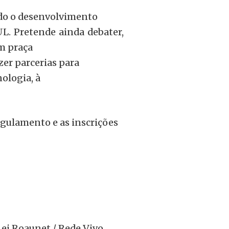
ndo o desenvolvimento
L. Pretende ainda debater,
em praça
zer parcerias para
ologia, à
egulamento e as inscrições
Lei Roaunet / Rede Vivo,