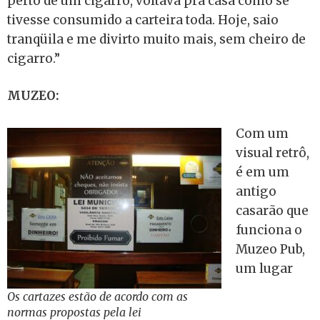
perto de um cigarro, voltava pra casa como se
tivesse consumido a carteira toda. Hoje, saio
tranqüila e me divirto muito mais, sem cheiro de
cigarro.”
MUZEO:
Com um
visual retrô,
é em um
antigo
casarão que
funciona o
Muzeo Pub,
um lugar
Os cartazes estão de acordo com as
normas propostas pela lei