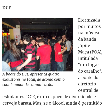
DCE
Eternizada
por muitos
na música
da banda
Júpiter
Maça (POA),
intitulada
“um lugar
do caralho”,
A boate do DCE apresenta quatro
a boate do
exaustores no total, de acordo com o
diretório
coordenador de comunicação.
central de
estudantes, DCE, é um espaço de diversidade e
cerveja barata. Mas, se o álcool ainda é permitido