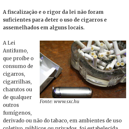
A fiscalização e o rigor da lei não foram
suficientes para deter o uso de cigarros e
assemelhados em alguns locais.
A Lei
Antifumo,
que proíbe o
consumo de
cigarros,
cigarrilhas,
charutos ou
de qualquer
Fonte: www.sxc.hu
outros
fumígenos,
derivado ou não do tabaco, em ambientes de uso
coletivo, públicos ou privados, foi estabelecida