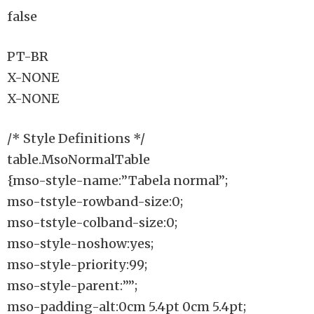
false
PT-BR
X-NONE
X-NONE
/* Style Definitions */
table.MsoNormalTable
{mso-style-name:”Tabela normal”;
mso-tstyle-rowband-size:0;
mso-tstyle-colband-size:0;
mso-style-noshow:yes;
mso-style-priority:99;
mso-style-parent:””;
mso-padding-alt:0cm 5.4pt 0cm 5.4pt;