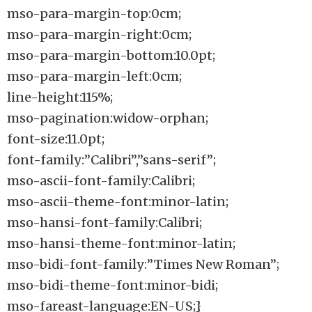
mso-para-margin-top:0cm;
mso-para-margin-right:0cm;
mso-para-margin-bottom:10.0pt;
mso-para-margin-left:0cm;
line-height:115%;
mso-pagination:widow-orphan;
font-size:11.0pt;
font-family:”Calibri”,”sans-serif”;
mso-ascii-font-family:Calibri;
mso-ascii-theme-font:minor-latin;
mso-hansi-font-family:Calibri;
mso-hansi-theme-font:minor-latin;
mso-bidi-font-family:”Times New Roman”;
mso-bidi-theme-font:minor-bidi;
mso-fareast-language:EN-US;}