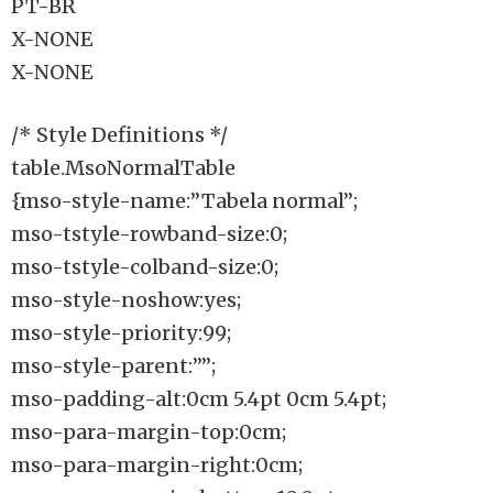
PT-BR
X-NONE
X-NONE
/* Style Definitions */
table.MsoNormalTable
{mso-style-name:”Tabela normal”;
mso-tstyle-rowband-size:0;
mso-tstyle-colband-size:0;
mso-style-noshow:yes;
mso-style-priority:99;
mso-style-parent:””;
mso-padding-alt:0cm 5.4pt 0cm 5.4pt;
mso-para-margin-top:0cm;
mso-para-margin-right:0cm;