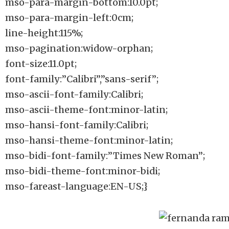
mso-para-margin-bottom:10.0pt;
mso-para-margin-left:0cm;
line-height:115%;
mso-pagination:widow-orphan;
font-size:11.0pt;
font-family:”Calibri”,”sans-serif”;
mso-ascii-font-family:Calibri;
mso-ascii-theme-font:minor-latin;
mso-hansi-font-family:Calibri;
mso-hansi-theme-font:minor-latin;
mso-bidi-font-family:”Times New Roman”;
mso-bidi-theme-font:minor-bidi;
mso-fareast-language:EN-US;}