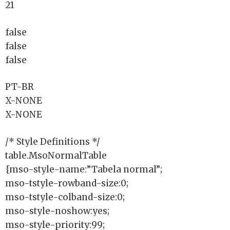
21
false
false
false
PT-BR
X-NONE
X-NONE
/* Style Definitions */
table.MsoNormalTable
{mso-style-name:”Tabela normal”;
mso-tstyle-rowband-size:0;
mso-tstyle-colband-size:0;
mso-style-noshow:yes;
mso-style-priority:99;