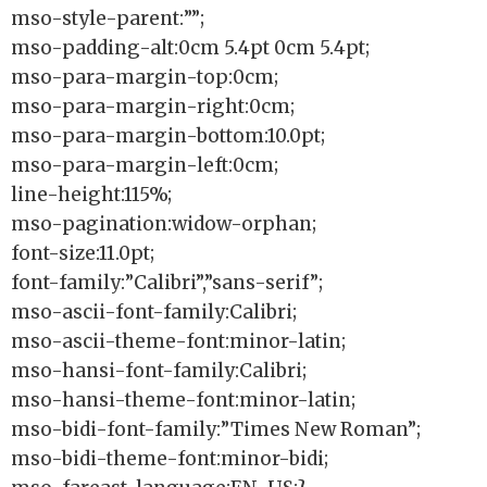
mso-style-parent:””;
mso-padding-alt:0cm 5.4pt 0cm 5.4pt;
mso-para-margin-top:0cm;
mso-para-margin-right:0cm;
mso-para-margin-bottom:10.0pt;
mso-para-margin-left:0cm;
line-height:115%;
mso-pagination:widow-orphan;
font-size:11.0pt;
font-family:”Calibri”,”sans-serif”;
mso-ascii-font-family:Calibri;
mso-ascii-theme-font:minor-latin;
mso-hansi-font-family:Calibri;
mso-hansi-theme-font:minor-latin;
mso-bidi-font-family:”Times New Roman”;
mso-bidi-theme-font:minor-bidi;