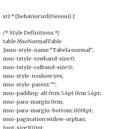
st1:*{behavior:url(#ieooui) }
/* Style Definitions */
table.MsoNormalTable
{mso-style-name:”Tabela normal”;
mso-tstyle-rowband-size:0;
mso-tstyle-colband-size:0;
mso-style-noshow:yes;
mso-style-parent:””;
mso-padding-alt:0cm 5.4pt 0cm 5.4pt;
mso-para-margin:0cm;
mso-para-margin-bottom:.0001pt;
mso-pagination:widow-orphan;
font-size:10.0pt;