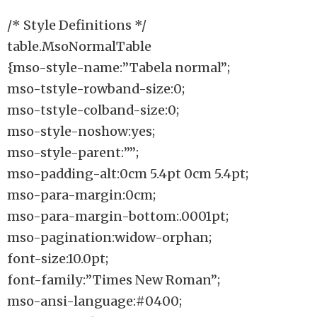
/* Style Definitions */
table.MsoNormalTable
{mso-style-name:”Tabela normal”;
mso-tstyle-rowband-size:0;
mso-tstyle-colband-size:0;
mso-style-noshow:yes;
mso-style-parent:””;
mso-padding-alt:0cm 5.4pt 0cm 5.4pt;
mso-para-margin:0cm;
mso-para-margin-bottom:.0001pt;
mso-pagination:widow-orphan;
font-size:10.0pt;
font-family:”Times New Roman”;
mso-ansi-language:#0400;