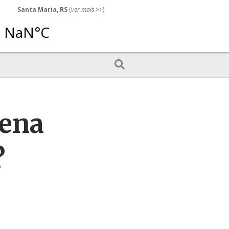
Santa Maria, RS
(
ver mais
>>)
pena
?