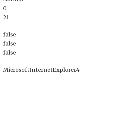
0
21
false
false
false
MicrosoftInternetExplorer4