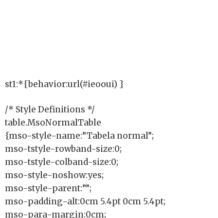
st1:*{behavior:url(#ieooui) }
/* Style Definitions */
table.MsoNormalTable
{mso-style-name:”Tabela normal”;
mso-tstyle-rowband-size:0;
mso-tstyle-colband-size:0;
mso-style-noshow:yes;
mso-style-parent:””;
mso-padding-alt:0cm 5.4pt 0cm 5.4pt;
mso-para-margin:0cm;