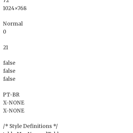
72
1024×768
Normal
0
21
false
false
false
PT-BR
X-NONE
X-NONE
/* Style Definitions */