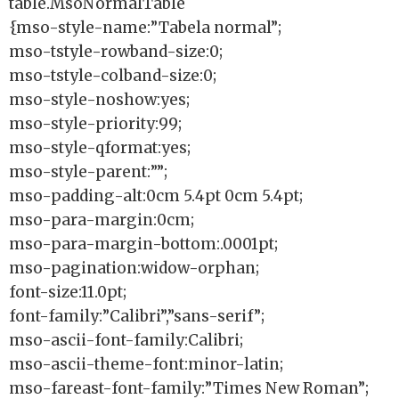
table.MsoNormalTable
{mso-style-name:”Tabela normal”;
mso-tstyle-rowband-size:0;
mso-tstyle-colband-size:0;
mso-style-noshow:yes;
mso-style-priority:99;
mso-style-qformat:yes;
mso-style-parent:””;
mso-padding-alt:0cm 5.4pt 0cm 5.4pt;
mso-para-margin:0cm;
mso-para-margin-bottom:.0001pt;
mso-pagination:widow-orphan;
font-size:11.0pt;
font-family:”Calibri”,”sans-serif”;
mso-ascii-font-family:Calibri;
mso-ascii-theme-font:minor-latin;
mso-fareast-font-family:”Times New Roman”;