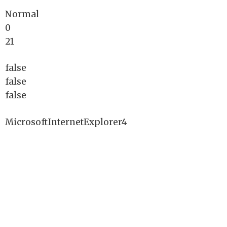
Normal
0
21
false
false
false
MicrosoftInternetExplorer4