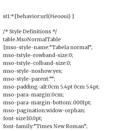
st1:*{behavior:url(#ieooui) }
/* Style Definitions */
table.MsoNormalTable
{mso-style-name:”Tabela normal”;
mso-tstyle-rowband-size:0;
mso-tstyle-colband-size:0;
mso-style-noshow:yes;
mso-style-parent:””;
mso-padding-alt:0cm 5.4pt 0cm 5.4pt;
mso-para-margin:0cm;
mso-para-margin-bottom:.0001pt;
mso-pagination:widow-orphan;
font-size:10.0pt;
font-family:”Times New Roman”;