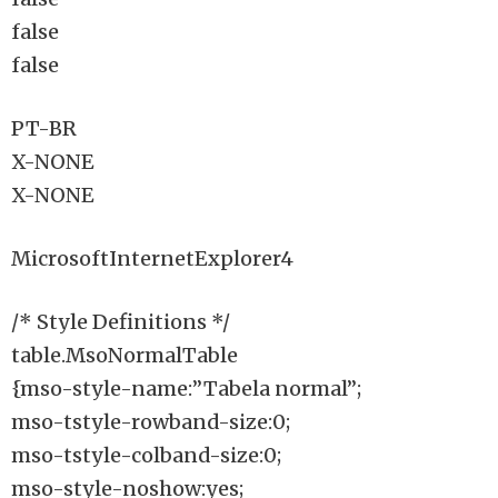
false
false
PT-BR
X-NONE
X-NONE
MicrosoftInternetExplorer4
/* Style Definitions */
table.MsoNormalTable
{mso-style-name:”Tabela normal”;
mso-tstyle-rowband-size:0;
mso-tstyle-colband-size:0;
mso-style-noshow:yes;