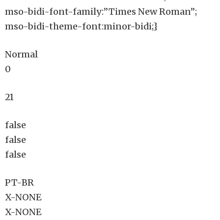
mso-bidi-font-family:”Times New Roman”;
mso-bidi-theme-font:minor-bidi;}
Normal
0
21
false
false
false
PT-BR
X-NONE
X-NONE