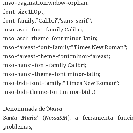
mso-pagination:widow-orphan;
font-size:11.0pt;
font-family:”Calibri”,”sans-serif”;
mso-ascii-font-family:Calibri;
mso-ascii-theme-font:minor-latin;
mso-fareast-font-family:”Times New Roman”;
mso-fareast-theme-font:minor-fareast;
mso-hansi-font-family:Calibri;
mso-hansi-theme-font:minor-latin;
mso-bidi-font-family:”Times New Roman”;
mso-bidi-theme-font:minor-bidi;}
Denominada de
‘Nossa
Santa Maria
’ (
NossaSM
), a ferramenta funci
problemas,