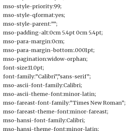
mso-style-priority:99;
mso-style-qformat:yes;
mso-style-parent:””;
mso-padding-alt:0cm 5.4pt 0cm 5.4pt;
mso-para-margin:0cm;
mso-para-margin-bottom:.0001pt;
mso-pagination:widow-orphan;
font-size:11.0pt;
font-family:”Calibri”,”sans-serif”;
mso-ascii-font-family:Calibri;
mso-ascii-theme-font:minor-latin;
mso-fareast-font-family:”Times New Roman”;
mso-fareast-theme-font:minor-fareast;
mso-hansi-font-family:Calibri;
mso-hansi-theme-font:minor-latin;