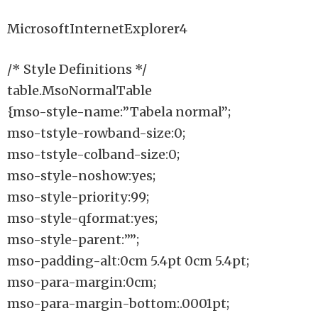
MicrosoftInternetExplorer4
/* Style Definitions */
table.MsoNormalTable
{mso-style-name:”Tabela normal”;
mso-tstyle-rowband-size:0;
mso-tstyle-colband-size:0;
mso-style-noshow:yes;
mso-style-priority:99;
mso-style-qformat:yes;
mso-style-parent:””;
mso-padding-alt:0cm 5.4pt 0cm 5.4pt;
mso-para-margin:0cm;
mso-para-margin-bottom:.0001pt;