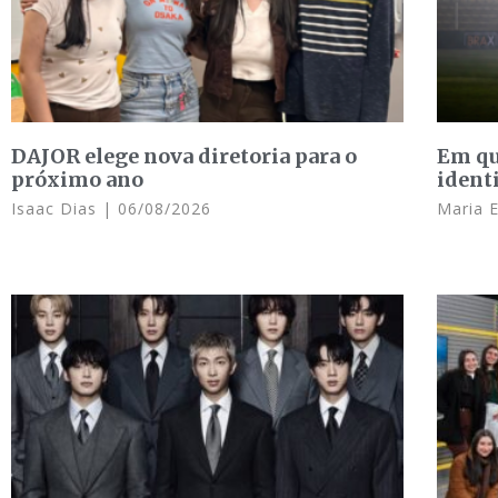
DAJOR elege nova diretoria para o
Em qu
próximo ano
ident
Isaac Dias
06/08/2026
Maria 