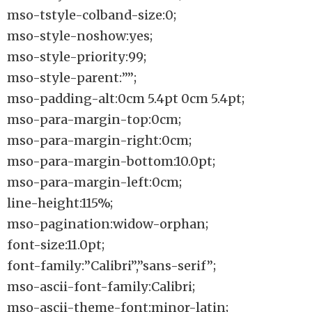
mso-tstyle-colband-size:0;
mso-style-noshow:yes;
mso-style-priority:99;
mso-style-parent:””;
mso-padding-alt:0cm 5.4pt 0cm 5.4pt;
mso-para-margin-top:0cm;
mso-para-margin-right:0cm;
mso-para-margin-bottom:10.0pt;
mso-para-margin-left:0cm;
line-height:115%;
mso-pagination:widow-orphan;
font-size:11.0pt;
font-family:”Calibri”,”sans-serif”;
mso-ascii-font-family:Calibri;
mso-ascii-theme-font:minor-latin;