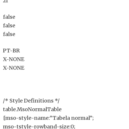
21
false
false
false
PT-BR
X-NONE
X-NONE
/* Style Definitions */
table.MsoNormalTable
{mso-style-name:”Tabela normal”;
mso-tstyle-rowband-size:0;