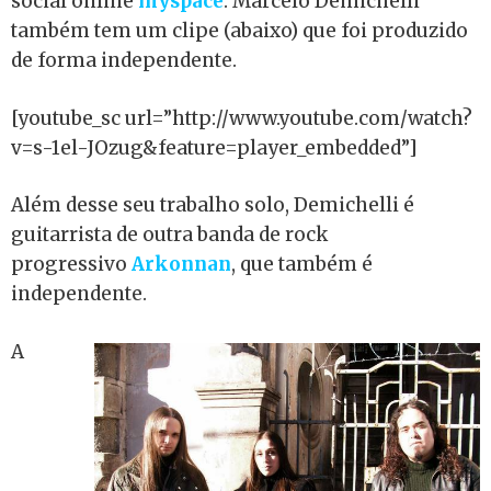
social online
myspace
. Marcelo Demichelli
também tem um clipe (abaixo) que foi produzido
de forma independente.
[youtube_sc url=”http://www.youtube.com/watch?
v=s-1el-JOzug&feature=player_embedded”]
Além desse seu trabalho solo, Demichelli é
guitarrista de outra banda de rock
progressivo
Arkonnan
, que também é
independente.
A