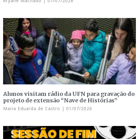
Aryane Machado
07/07/2026
Alunos visitam rádio da UFN para gravação do
projeto de extensão “Nave de Histórias”
Maria Eduarda de Castro
01/07/2026