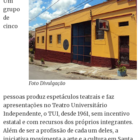
Um
grupo
de
cinco
Foto Divulgação
pessoas produz espetáculos teatrais e faz
apresentações no Teatro Universitário
Independente, o TUI, desde 1961, sem incentivo
estatal e com recursos dos próprios integrantes.
Além de ser a profissão de cada um deles, a
iniciativa movimenta a arte e a cultura em Santa