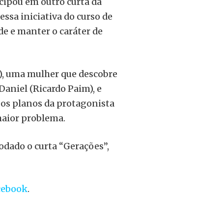
icipou em outro curta da
dessa iniciativa do curso de
e e manter o caráter de
a), uma mulher que descobre
aniel (Ricardo Paim), e
, os planos da protagonista
maior problema.
rodado o curta “Gerações”,
cebook
.