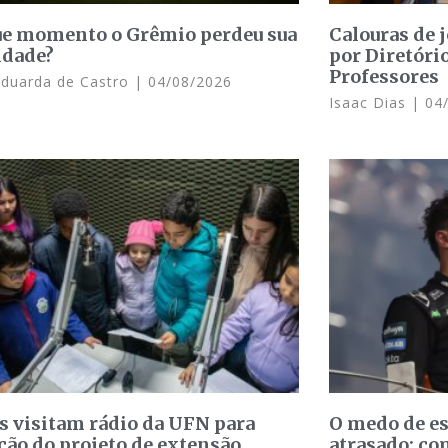
e momento o Grêmio perdeu sua
Calouras de 
idade?
por Diretóri
Professores
Eduarda de Castro
04/08/2026
Isaac Dias
04/
s visitam rádio da UFN para
O medo de e
ção do projeto de extensão
atrasado: c