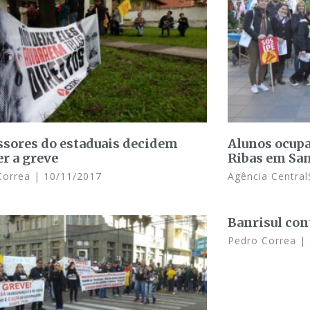
ssores do estaduais decidem
Alunos ocup
r a greve
Ribas em Sa
Correa
10/11/2017
Agência Central
Banrisul con
Pedro Correa