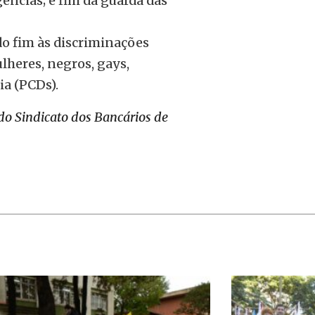
ências; e fim da guarda das
o fim às discriminações
lheres, negros, gays,
ia (PCDs).
do Sindicato dos Bancários de