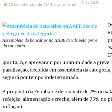
às
22:51
25 de setembro de 2014, quinta-feira
O
e 
p
Assembleia do bancários na AABB decide pela greve
da categoria.
N
(F
quinta,25, e aprovaram por unanimidade a greve n
paralisação, decidida em assembleia da categoria, i
seguirá por tempo indeterminado.
A proposta da Fenaban é de reajuste de 7% no salá
refeição, alimentação e creche, além de 7,5% no p
inflação).