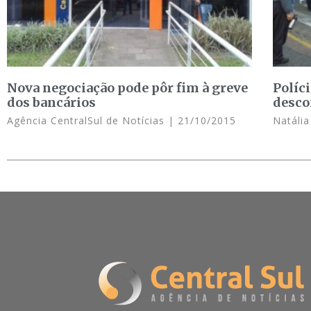
Nova negociação pode pôr fim à greve
Políci
dos bancários
desco
Agência CentralSul de Notícias
21/10/2015
Natália