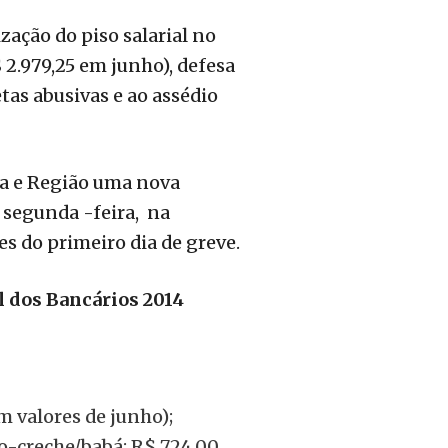
zação do piso salarial no
 2.979,25 em junho), defesa
tas abusivas e ao assédio
ia e Região uma nova
e segunda -feira, na
s do primeiro dia de greve.
l dos Bancários 2014
m valores de junho);
lio-creche/babá: R$ 724,00