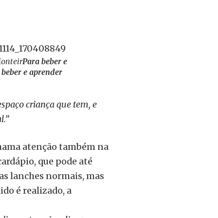
Monteir
Para beber e
 beber e aprender
espaço criança que tem, e
l.”
chama atenção também na
 cardápio, que pode até
as lanches normais, mas
do é realizado, a