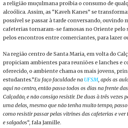
a religião muçulmana proibia o consumo de qualq
alcoólica. Assim, as “Kaveh Kanes” se transform
possível se passar à tarde conversando, ouvindo 
cafeterias tornaram-se famosas no Oriente pelo 
pelos encontros entre comerciantes, para lazer o
Na região centro de Santa Maria, em volta do Calça
propiciam ambientes para reuniões e lanches e c
oferecido, o ambiente chama os mais jovens, pri
estudantes.”
Eu faço faculdade na
UFSM
, após as aul
aqui no centro, então passo todos os dias na frente das
Calçadão, e não consigo resistir. De duas à três vezes
uma delas, mesmo que não tenha muito tempo, passo 
como resistir passar pelas vitrines das cafeterias e ve
e salgados
“, fala Jamille.