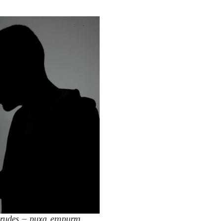
rudes – puxa, empurra,