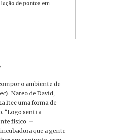
mulação de pontos em
o
 compor o ambiente de
ec). Nareo de David,
na Itec uma forma de
. “Logo senti a
nte físico –
 incubadora que a gente