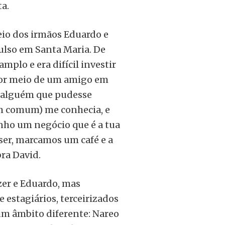
ta.
eio dos irmãos Eduardo e
ulso em Santa Maria. De
plo e era difícil investir
Por meio de um amigo em
r alguém que pudesse
m comum) me conhecia, e
tenho um negócio que é a tua
eser, marcamos um café e a
bra David.
zer e Eduardo, mas
 estagiários, terceirizados
 um âmbito diferente: Nareo