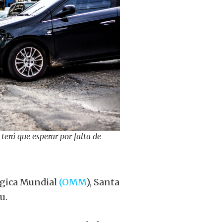
terá que esperar por falta de
ógica Mundial
(OMM
), Santa
u.