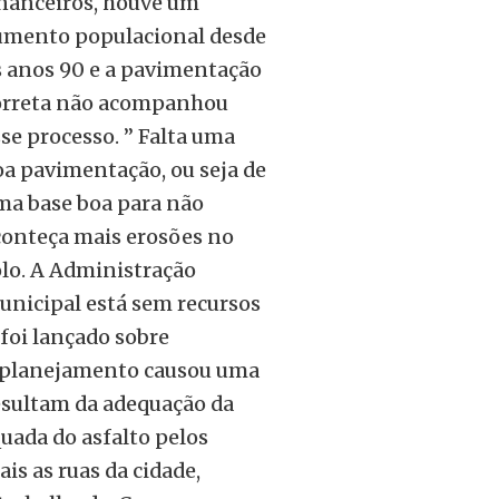
inanceiros, houve um
umento populacional desde
s anos 90 e a pavimentação
orreta não acompanhou
se processo. ” Falta uma
oa pavimentação, ou seja de
ma base boa para não
conteça mais erosões no
olo. A Administração
unicipal está sem recursos
foi lançado sobre
de planejamento causou uma
esultam da adequação da
uada do asfalto pelos
is as ruas da cidade,