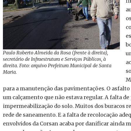
f
a
o
c
es
b
Paulo Roberto Almeida da Rosa (frente à direita),
u
secretário de Infraestrutura e Serviços Públicos, à
a
direita. Foto: arquivo Prefeitura Municipal de Santa
s
Maria.
M
para a manutenção das pavimentações. O asfalto 
um calçamento que não estava regular. A falta 
impermeabilização do solo. Muitos dos buracos r
rede de saneamento. E a falta de recolocação adeq
envolvidos da Corsan acaba por danificar ainda ma