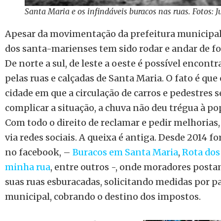
Santa Maria e os infindáveis buracos nas ruas. Fotos:
Apesar da movimentação da prefeitura municipal, 
dos santa-marienses tem sido rodar e andar de fo
De norte a sul, de leste a oeste é possível encontr
pelas ruas e calçadas de Santa Maria. O fato é qu
cidade em que a circulação de carros e pedestres se
complicar a situação, a chuva não deu trégua à po
Com todo o direito de reclamar e pedir melhorias
via redes sociais. A queixa é antiga. Desde 2014 f
no facebook, –
Buracos em Santa Maria
,
Rota dos
minha rua
, entre outros -, onde moradores posta
suas ruas esburacadas, solicitando medidas por pa
municipal, cobrando o destino dos impostos.