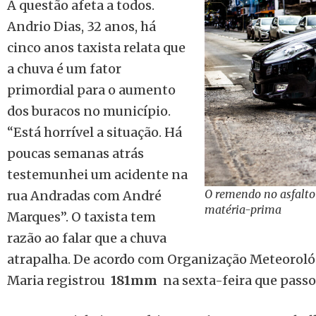
A questão afeta a todos.
Andrio Dias, 32 anos, há
cinco anos taxista relata que
a chuva é um fator
primordial para o aumento
dos buracos no município.
“Está horrível a situação. Há
poucas semanas atrás
testemunhei um acidente na
O remendo no asfalto 
rua Andradas com André
matéria-prima
Marques”. O taxista tem
razão ao falar que a chuva
atrapalha. De acordo com Organização Meteorol
Maria registrou
181mm
na sexta-feira que passo