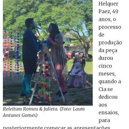
Helquer
Paez, 49
anos, o
processo
de
produção
da peça
durou
cinco
meses,
quando a
Cia se
dedicou
aos
Releitura Romeu & Julieta. (Foto: Laura
ensaios,
Antunes Gomes)
para
posteriormente começar as apresentações.