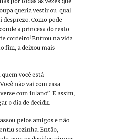
mas por todas as vezes que
roupa queria vestir ou qual
nti desprezo. Como pode
conde a princesa do resto
de cordeiro! Entrou na vida
no fim, a deixou mais
m quem você está
“Você não vai com essa
onverse com fulano” E assim,
r o dia de decidir.
Passou pelos amigos e não
sentiu sozinha. Então,
tudo, com os devidos pingos