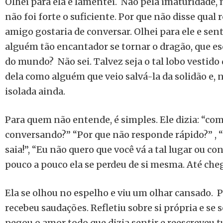
Olhei para ela e lamentei. Não pela imaturidade, 
não foi forte o suficiente. Por que não disse qual 
amigo gostaria de conversar. Olhei para ele e se
alguém tão encantador se tornar o dragão, que es
do mundo? Não sei. Talvez seja o tal lobo vestido 
dela como alguém que veio salvá-la da solidão e, 
isolada ainda.
Para quem não entende, é simples. Ele dizia: “co
conversando?” “Por que não responde rápido?” , 
saia!”, “Eu não quero que você vá a tal lugar ou c
pouco a pouco ela se perdeu de si mesma. Até chega
Ela se olhou no espelho e viu um olhar cansado. 
recebeu saudações. Refletiu sobre si própria e se 
pegou o amor todo que dizia sentir e reescreveu 