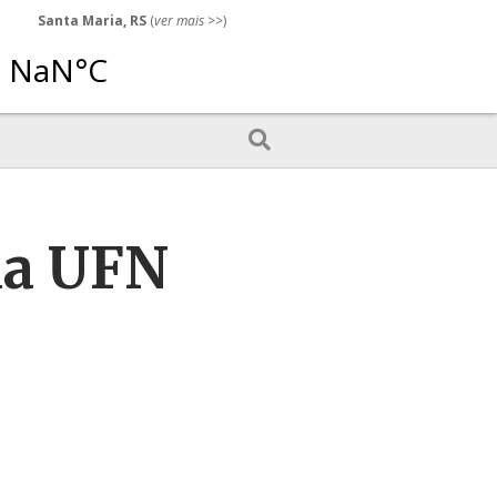
Santa Maria, RS
(
ver mais
>>)
 da UFN