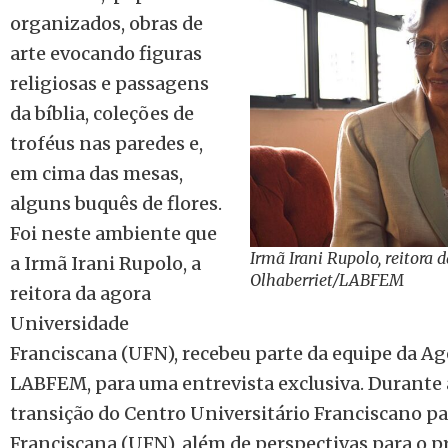
organizados, obras de
arte evocando figuras
religiosas e passagens
da bíblia, coleções de
troféus nas paredes e,
em cima das mesas,
alguns buquês de flores.
Foi neste ambiente que
Irmã Irani Rupolo, reitora 
a Irmã Irani Rupolo, a
Olhaberriet/LABFEM
reitora da agora
Universidade
Franciscana (UFN), recebeu parte da equipe da Ag
LABFEM, para uma entrevista exclusiva. Durante a
transição do Centro Universitário Franciscano pa
Franciscana (UFN), além de perspectivas para o p