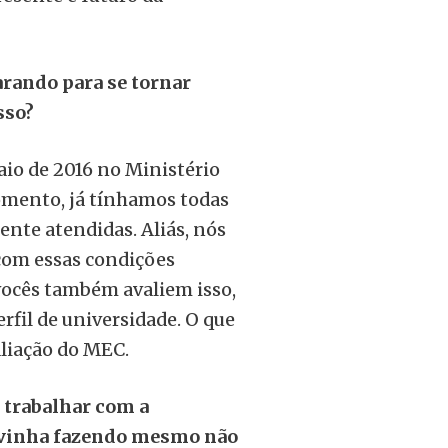
arando para se tornar
sso?
io de 2016 no Ministério
omento, já tínhamos todas
ente atendidas. Aliás, nós
om essas condições
 vocês também avaliem isso,
fil de universidade. O que
aliação do MEC.
 trabalhar com a
já vinha fazendo mesmo não