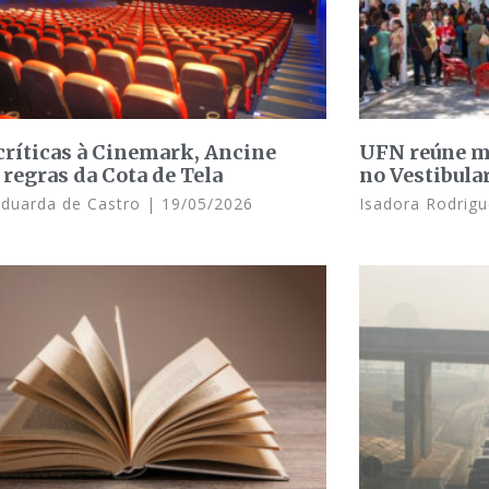
críticas à Cinemark, Ancine
UFN reúne ma
 regras da Cota de Tela
no Vestibula
Eduarda de Castro
19/05/2026
Isadora Rodrig