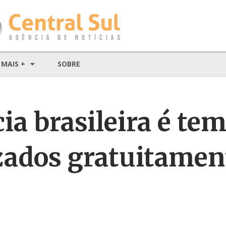
MAIS +
SOBRE
ia brasileira é te
izados gratuitame