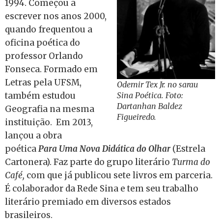
1994. Começou a
escrever nos anos 2000,
quando frequentou a
oficina poética do
professor Orlando
Fonseca. Formado em
Letras pela UFSM,
Odemir Tex Jr. no sarau
também estudou
Sina Poética. Foto:
Dartanhan Baldez
Geografia na mesma
Figueiredo.
instituição. Em 2013,
lançou a obra
poética
Para Uma Nova Didática do Olhar
(Estrela
Cartonera). Faz parte do grupo literário
Turma do
Café,
com que já publicou sete livros em parceria.
É colaborador da Rede Sina e tem seu trabalho
literário premiado em diversos estados
brasileiros.