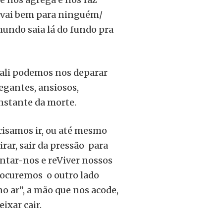
a vai bem para ninguém/
mundo saia lá do fundo pra
o ali podemos nos deparar
egantes, ansiosos,
nstante da morte.
cisamos ir, ou até mesmo
rar, sair da pressão para
entar-nos e reViver nossos
rocuremos o outro lado
no ar”, a mão que nos acode,
ixar cair.