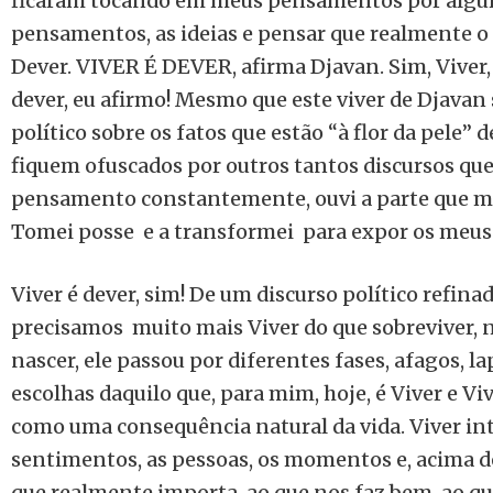
ficaram tocando em meus pensamentos por algu
pensamentos, as ideias e pensar que realmente o
Dever. VIVER É DEVER, afirma Djavan. Sim, Viver,
dever, eu afirmo! Mesmo que este viver de Djavan
político sobre os fatos que estão “à flor da pele” 
fiquem ofuscados por outros tantos discursos q
pensamento constantemente, ouvi a parte que me 
Tomei posse e a transformei para expor os meus
Viver é dever, sim! De um discurso político refinad
precisamos muito mais Viver do que sobreviver, n
nascer, ele passou por diferentes fases, afagos, l
escolhas daquilo que, para mim, hoje, é Viver e 
como uma consequência natural da vida. Viver i
sentimentos, as pessoas, os momentos e, acima d
que realmente importa, ao que nos faz bem, ao qu