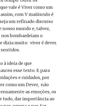
m tempo. Ouvir os
 que vale é Viver como um
 assim, com V maiúsculo é
 seja um refinado discurso
de nosso mundo e, talvez,
ue nos bombardeiam o
dizia muito: viver é dever.
 sentidos.
o à ideia de que
asceu esse texto. E para
apidações e cuidados, por
Viver como um Dever, não
ntensamente as emoções, os
e tudo, dar importância ao
e nos agrega e nos faz