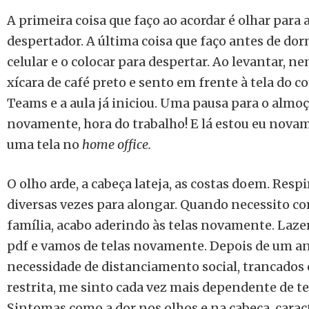
A primeira coisa que faço ao acordar é olhar para a 
despertador. A última coisa que faço antes de dorm
celular e o colocar para despertar. Ao levantar, n
xícara de café preto e sento em frente à tela do 
Teams e a aula já iniciou. Uma pausa para o almoç
novamente, hora do trabalho! E lá estou eu nova
uma tela no
home office.
O olho arde, a cabeça lateja, as costas doem. Resp
diversas vezes para alongar. Quando necessito 
família, acabo aderindo às telas novamente. Laze
pdf e vamos de telas novamente. Depois de um a
necessidade de distanciamento social, trancados 
restrita, me sinto cada vez mais dependente de tel
Sintomas como a dor nos olhos e na cabeça, carac