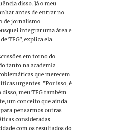
ência disso. Já o meu
anhar antes de entrar no
o de jornalismo
busquei integrar uma área e
e TFG”, explica ela.
iscussões em torno do
do tanto na academia
problemáticas que merecem
icas urgentes. “Por isso, é
m disso, meu TFG também
te, um conceito que ainda
s para pensarmos outras
áticas consideradas
icidade com os resultados do