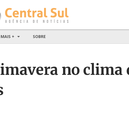
MAIS +
SOBRE
rimavera no clima 
s