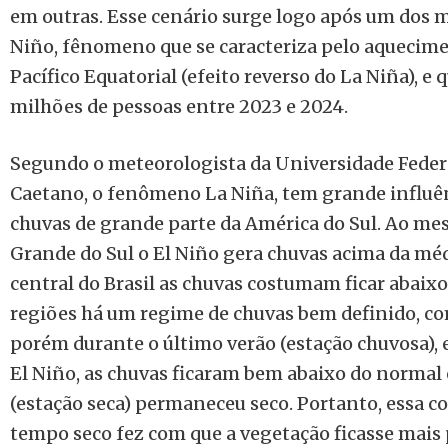
em outras. Esse cenário surge logo após um dos m
Niño, fênomeno que se caracteriza pelo aqueci
Pacífico Equatorial (efeito reverso do La Niña), e
milhões de pessoas entre 2023 e 2024.
Segundo o meteorologista da Universidade Federa
Caetano, o fenômeno La Niña, tem grande influên
chuvas de grande parte da América do Sul. Ao m
Grande do Sul o El Niño gera chuvas acima da méd
central do Brasil as chuvas costumam ficar abaixo
regiões há um regime de chuvas bem definido, co
porém durante o último verão (estação chuvosa),
El Niño, as chuvas ficaram bem abaixo do normal
(estação seca) permaneceu seco. Portanto, essa 
tempo seco fez com que a vegetação ficasse mais