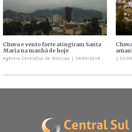
Chuva e vento forte atingiram Santa
Chuva
Maria na manhã de hoje
aman
Agência CentralSul de Notícias
24/09/2018
02/09