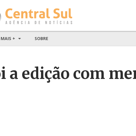
MAIS +
SOBRE
oi a edição com me