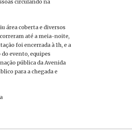
ssoas circulando na
iu área coberta e diversos
correram até a meia-noite,
ação foi encerrada à 1h, e a
o do evento, equipes
inação pública da Avenida
blico para a chegada e
a