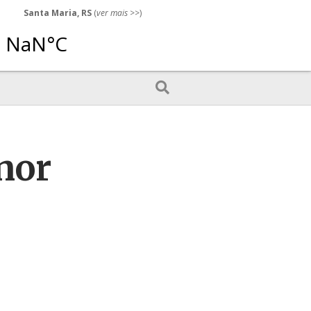
Santa Maria, RS
(
ver mais
>>)
nor