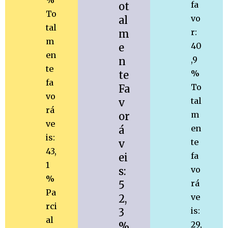
fa
ot
To
vo
al
tal
r:
m
m
40
e
en
,9
n
te
%
te
fa
To
Fa
vo
tal
v
rá
m
or
ve
en
á
is:
te
v
43,
fa
ei
1
vo
s:
%
rá
5
Pa
ve
2,
rci
is:
3
al
29,
%