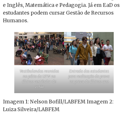
e Inglês, Matemática e Pedagogia. Já em EaD os
estudantes podem cursar Gestão de Recursos
Humanos.
Vestibulandos reunidos
Entrada dos estudantes
no pátio da UFN no
para realização da prova
último vestibular de
na prova do último ano
verão
Imagem 1: Nelson Bofill/LABFEM Imagem 2:
Luiza Silveira/LABFEM