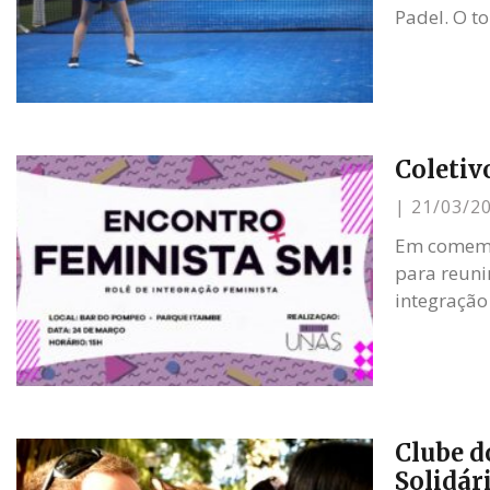
Padel. O t
Coletiv
21/03/2
Em comemor
para reuni
integração
Clube d
Solidár