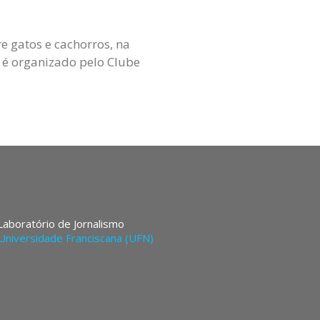
 gatos e cachorros, na
o é organizado pelo Clube
 Laboratório de Jornalismo
Universidade Franciscana (UFN)