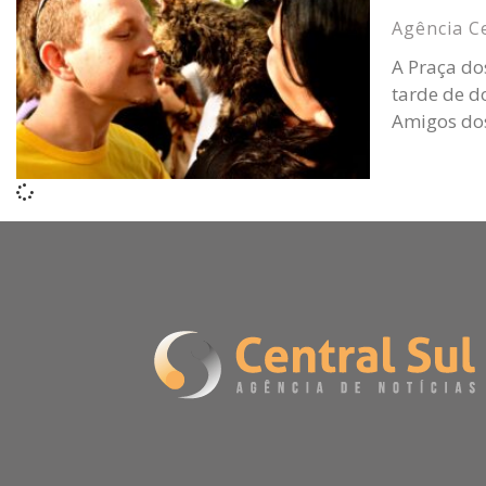
Agência C
A Praça do
tarde de d
Amigos dos