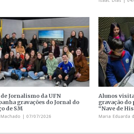
Isaac Dias
04/
 de Jornalismo da UFN
Alunos visit
anha gravações do Jornal do
gravação do 
ço de SM
“Nave de His
e Machado
07/07/2026
Maria Eduarda 