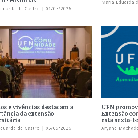
 de Histórias”
Maria Eduarda 
Eduarda de Castro
01/07/2026
tos e vivências destacam a
UFN promove
tância da extensão
Extensão com
rsitária
esta sexta-fe
Eduarda de Castro
05/05/2026
Aryane Macha