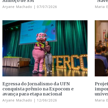
Almoço de SM
“Nave
Aryane Machado
07/07/2026
Maria 
Egressa do Jornalismo da UFN
Proje
conquista prêmio na Expocom e
impor
avança para etapa nacional
unive
Aryane Machado
12/06/2026
Maria 