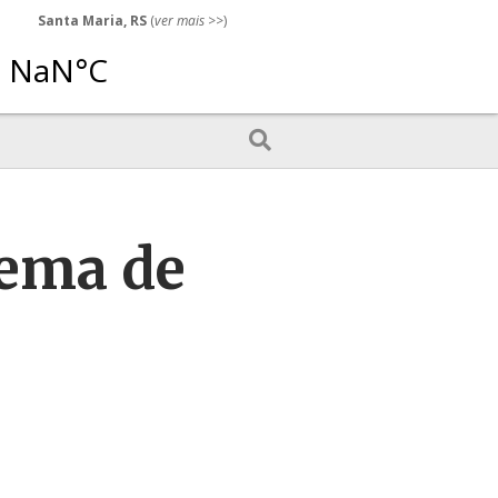
Santa Maria, RS
(
ver mais
>>)
tema de