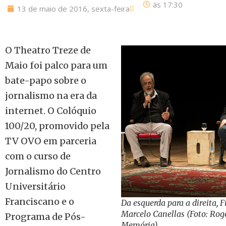
às
17:30
13 de maio de 2016, sexta-feira
O Theatro Treze de
Maio foi palco para um
bate-papo sobre o
jornalismo na era da
internet. O Colóquio
100/20, promovido pela
TV OVO em parceria
com o curso de
Jornalismo do Centro
Universitário
Franciscano e o
Da esquerda para a direita,
Marcelo Canellas (Foto: Roge
Programa de Pós-
Memória)