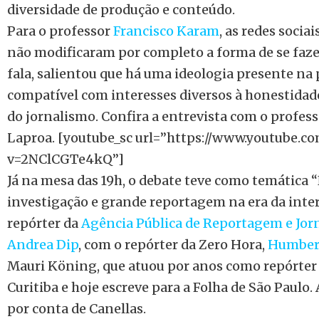
diversidade de produção e conteúdo.
Para o professor
Francisco Karam
, as redes soci
não modificaram por completo a forma de se faze
fala, salientou que há uma ideologia presente na
compatível com interesses diversos à honestidade
do jornalismo. Confira a entrevista com o profes
Laproa. [youtube_sc url=”https://www.youtube.c
v=2NClCGTe4kQ”]
Já na mesa das 19h, o debate teve como temática 
investigação e grande reportagem na era da inte
repórter da
Agência Pública de Reportagem e Jor
Andrea Dip
, com o repórter da Zero Hora,
Humbert
Mauri Köning, que atuou por anos como repórter
Curitiba e hoje escreve para a Folha de São Paul
por conta de Canellas.