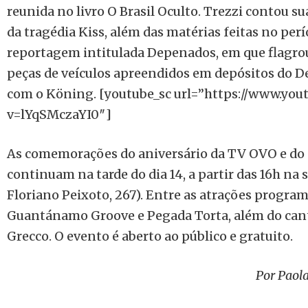
reunida no livro O Brasil Oculto. Trezzi contou s
da tragédia Kiss, além das matérias feitas no per
reportagem intitulada Depenados, em que flagrou
peças de veículos apreendidos em depósitos do 
com o Köning. [youtube_sc url=”https://www.yo
v=lYqSMczaYI0″]
As comemorações do aniversário da TV OVO e do 
continuam na tarde do dia 14, a partir das 16h na s
Floriano Peixoto, 267). Entre as atrações progra
Guantánamo Groove e Pegada Torta, além do cant
Grecco. O evento é aberto ao público e gratuito.
Por Paola