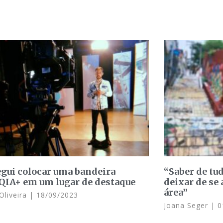
gui colocar uma bandeira
“Saber de tu
IA+ em um lugar de destaque
deixar de se
área”
 Oliveira
18/09/2023
Joana Seger
0