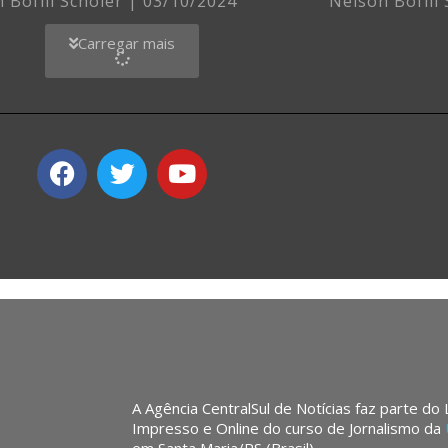
 Bofill Schöler
03/10/2024
Nelson Bofill
Carregar mais
A Agência CentralSul de Notícias faz parte do
Impresso e Online do curso de Jornalismo da
em Santa Maria/RS (Brasil).