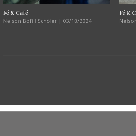
Fé & Café
Fé & 
Nelson Bofill Schöler
03/10/2024
Nelson