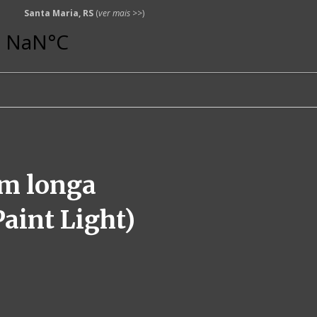
Santa Maria, RS
(
ver mais
>>)
em longa
aint Light)