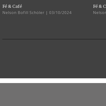
Fé & Café
Fé & 
Nelson Bofill Schöler
03/10/2024
Nelson