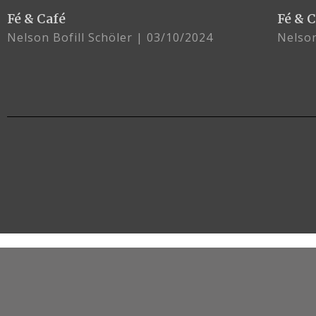
Fé & Café
Fé & 
Nelson Bofill Schöler
03/10/2024
Nelson