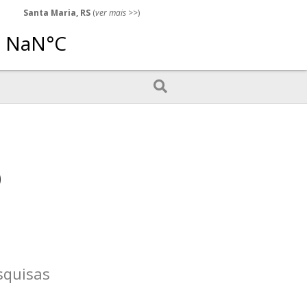
Santa Maria, RS
(
ver mais
>>)
o
squisas