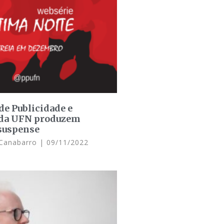
e Publicidade e
da UFN produzem
suspense
 Canabarro
09/11/2022