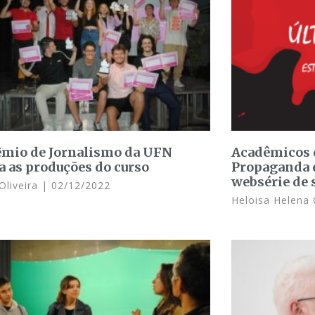
êmio de Jornalismo da UFN
Acadêmicos d
ja as produções do curso
Propaganda 
websérie de 
 Oliveira
02/12/2022
Heloisa Helena