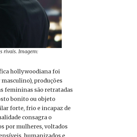
s rivais. Imagem:
fica hollywoodiana foi
r masculino), produções
as femininas são retratadas
sto bonito ou objeto
ar forte, frio e incapaz de
ualidade consagra o
os por mulheres, voltados
ensíveis, humanizados e