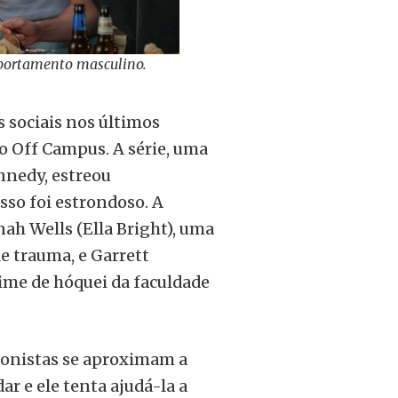
portamento masculino.
 sociais nos últimos
 Off Campus. A série, uma
nnedy, estreou
so foi estrondoso. A
ah Wells (Ella Bright), uma
e trauma, e Garrett
ime de hóquei da faculdade
onistas se aproximam a
ar e ele tenta ajudá-la a