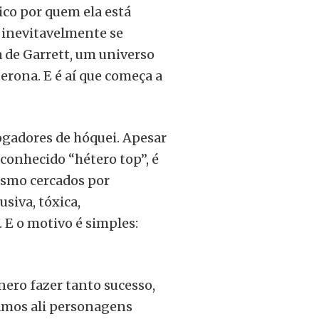
ico por quem ela está
s inevitavelmente se
 de Garrett, um universo
terona. E é aí que começa a
ogadores de hóquei. Apesar
conhecido “hétero top”, é
esmo cercados por
siva, tóxica,
 E o motivo é simples:
nero fazer tanto sucesso,
amos ali personagens