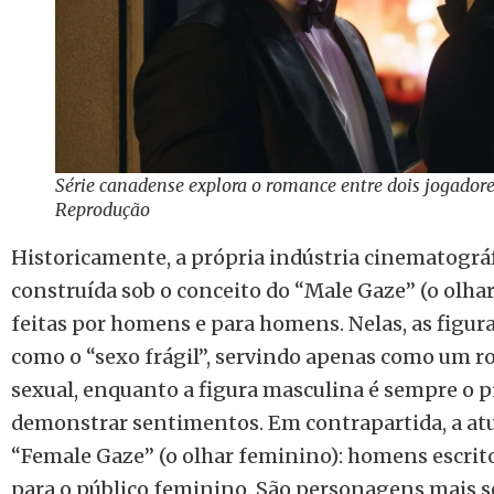
Série canadense explora o romance entre dois jogadore
Reprodução
Historicamente, a própria indústria cinematográ
construída sob o conceito do “Male Gaze” (o olha
feitas por homens e para homens. Nelas, as figur
como o “sexo frágil”, servindo apenas como um ro
sexual, enquanto a figura masculina é sempre o pil
demonstrar sentimentos. Em contrapartida, a at
“Female Gaze” (o olhar feminino): homens escrit
para o público feminino. São personagens mais s