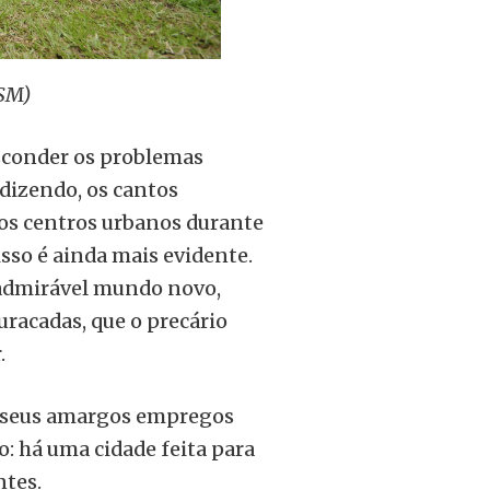
MSM)
 esconder os problemas
 dizendo, os cantos
 os centros urbanos durante
isso é ainda mais evidente.
 admirável mundo novo,
uracadas, que o precário
r.
e seus amargos empregos
: há uma cidade feita para
ntes.