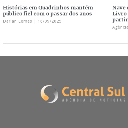
Histórias em Quadrinhos mantém
Nave d
público fiel com o passar dos anos
Livro
parti
Darlan Lemes
16/09/2025
Agência