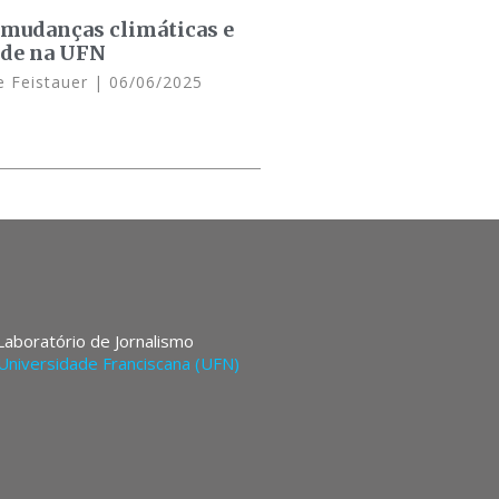
 mudanças climáticas e
ade na UFN
e Feistauer
06/06/2025
 Laboratório de Jornalismo
Universidade Franciscana (UFN)